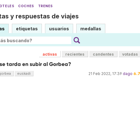
OTELES
COCHES
TRENES
as y respuestas de viajes
as
etiquetas
usuarios
medallas
activas
recientes
candentes
votadas
se tarda en subir al Gorbea?
6.
gorbea
euskadi
21 Feb 2022, 17:39
dago