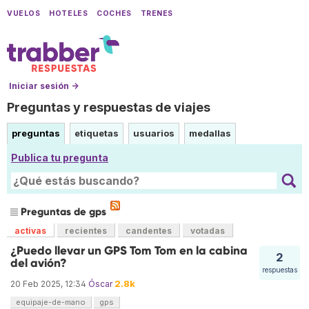
VUELOS
HOTELES
COCHES
TRENES
Iniciar sesión →
Preguntas y respuestas de viajes
preguntas
etiquetas
usuarios
medallas
Publica tu pregunta
Preguntas de gps
activas
recientes
candentes
votadas
¿Puedo llevar un GPS Tom Tom en la cabina
2
del avión?
respuestas
2.8k
20 Feb 2025, 12:34
Óscar
equipaje-de-mano
gps