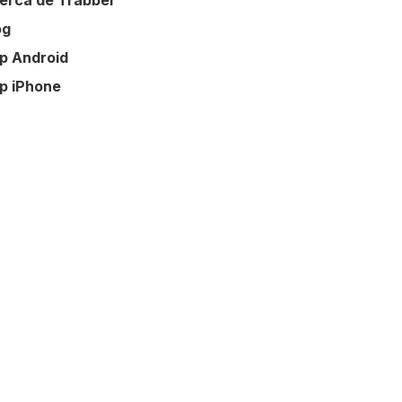
erca de Trabber
og
p Android
p iPhone