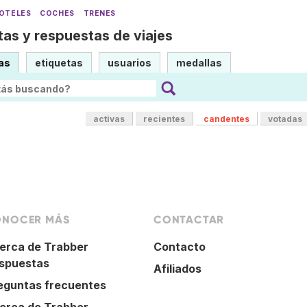
OTELES
COCHES
TRENES
as y respuestas de viajes
as
etiquetas
usuarios
medallas
activas
recientes
candentes
votadas
NOCER MÁS
CONTACTAR
erca de Trabber
Contacto
spuestas
Afiliados
eguntas frecuentes