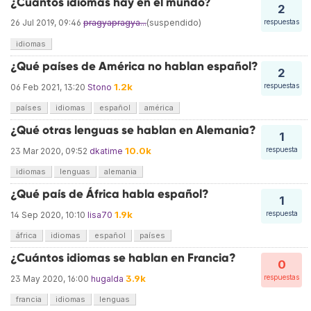
¿Cuántos idiomas hay en el mundo?
2
26 Jul 2019, 09:46
pragyapragya...
(suspendido)
respuestas
idiomas
¿Qué países de América no hablan español?
2
1.2k
respuestas
06 Feb 2021, 13:20
Stono
países
idiomas
español
américa
¿Qué otras lenguas se hablan en Alemania?
1
10.0k
respuesta
23 Mar 2020, 09:52
dkatime
idiomas
lenguas
alemania
¿Qué país de África habla español?
1
1.9k
respuesta
14 Sep 2020, 10:10
lisa70
áfrica
idiomas
español
países
¿Cuántos idiomas se hablan en Francia?
0
3.9k
respuestas
23 May 2020, 16:00
hugalda
francia
idiomas
lenguas