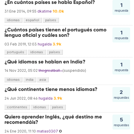
¿En cuántos países se habla Español?
1
10.0k
respuesta
31 Ene 2014, 09:55
dkatime
idiomas
español
países
¿Cuántos países tienen el portugués como
1
lengua oficial y cuáles son?
respuesta
3.9k
03 Feb 2019, 12:03
hugalda
portugués
idiomas
países
¿Qué idiomas se hablan en India?
1
14 Nov 2022, 05:02
thegreatball...
(suspendido)
respuesta
idiomas
india
asia
¿Qué continente tiene menos idiomas?
2
3.9k
respuestas
24 Jun 2022, 08:46
hugalda
continentes
idiomas
países
Quiero aprender Inglés, ¿qué destino me
5
recomendáis?
respuestas
0
24 Ene 2020, 11:10
matias0307