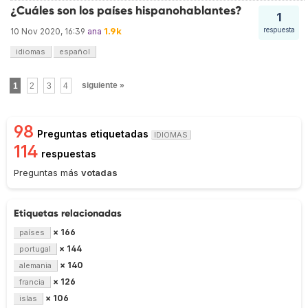
¿Cuáles son los países hispanohablantes?
1
1.9k
respuesta
10 Nov 2020, 16:39
ana
idiomas
español
1
2
3
4
siguiente »
98
Preguntas etiquetadas
IDIOMAS
114
respuestas
Preguntas más
votadas
Etiquetas relacionadas
× 166
países
× 144
portugal
× 140
alemania
× 126
francia
× 106
islas