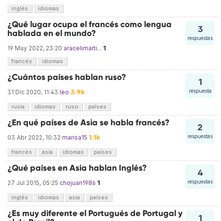
inglés
idiomas
¿Qué lugar ocupa el francés como lengua
3
hablada en el mundo?
respuestas
1
19 May 2022, 23:20
aracelimarti...
francés
idiomas
¿Cuántos países hablan ruso?
1
3.9k
respuesta
31 Dic 2020, 11:43
leo
rusia
idiomas
ruso
países
¿En qué países de Asia se habla francés?
2
1.1k
respuestas
03 Abr 2022, 10:32
marisa15
francés
asia
idiomas
países
¿Qué países en Asia hablan Inglés?
4
1
respuestas
27 Jul 2015, 05:25
chojuan1986
inglés
idiomas
asia
países
¿Es muy diferente el Portugués de Portugal y
1