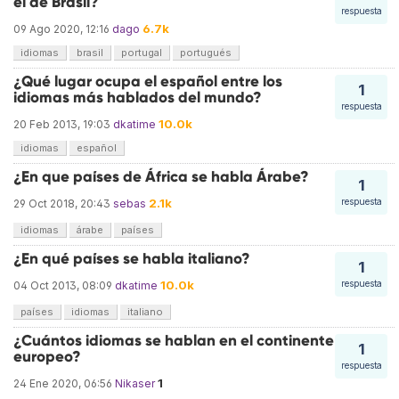
el de Brasil?
respuesta
6.7k
09 Ago 2020, 12:16
dago
idiomas
brasil
portugal
portugués
¿Qué lugar ocupa el español entre los
1
idiomas más hablados del mundo?
respuesta
10.0k
20 Feb 2013, 19:03
dkatime
idiomas
español
¿En que países de África se habla Árabe?
1
2.1k
respuesta
29 Oct 2018, 20:43
sebas
idiomas
árabe
países
¿En qué países se habla italiano?
1
10.0k
respuesta
04 Oct 2013, 08:09
dkatime
países
idiomas
italiano
¿Cuántos idiomas se hablan en el continente
1
europeo?
respuesta
1
24 Ene 2020, 06:56
Nikaser