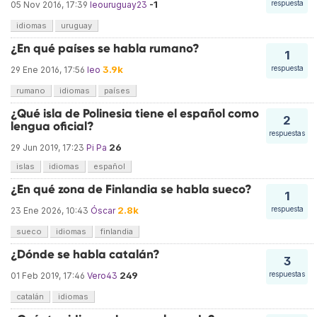
-1
respuesta
05 Nov 2016, 17:39
leouruguay23
idiomas
uruguay
¿En qué países se habla rumano?
1
3.9k
respuesta
29 Ene 2016, 17:56
leo
rumano
idiomas
países
¿Qué isla de Polinesia tiene el español como
2
lengua oficial?
respuestas
26
29 Jun 2019, 17:23
Pi Pa
islas
idiomas
español
¿En qué zona de Finlandia se habla sueco?
1
2.8k
respuesta
23 Ene 2026, 10:43
Óscar
sueco
idiomas
finlandia
¿Dónde se habla catalán?
3
249
respuestas
01 Feb 2019, 17:46
Vero43
catalán
idiomas