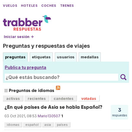
VUELOS
HOTELES
COCHES
TRENES
Iniciar sesión →
Preguntas y respuestas de viajes
preguntas
etiquetas
usuarios
medallas
Publica tu pregunta
Preguntas de idiomas
activas
recientes
candentes
votadas
¿En qué países de Asia se habla Español?
3
1
respuestas
03 Oct 2021, 08:53
Mario130507
idiomas
español
asia
países