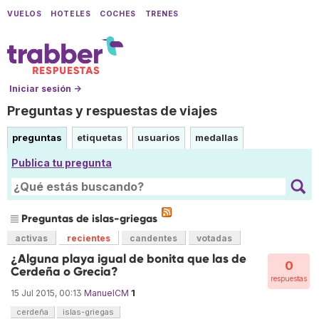
VUELOS
HOTELES
COCHES
TRENES
Iniciar sesión →
Preguntas y respuestas de viajes
preguntas
etiquetas
usuarios
medallas
Publica tu pregunta
Preguntas de islas-griegas
activas
recientes
candentes
votadas
¿Alguna playa igual de bonita que las de
0
Cerdeña o Grecia?
respuestas
1
15 Jul 2015, 00:13
ManuelCM
cerdeña
islas-griegas