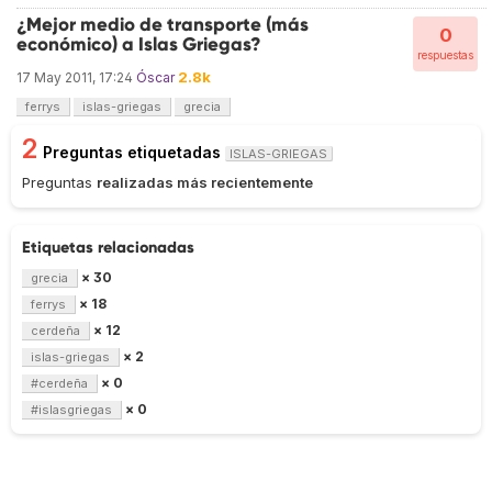
¿Mejor medio de transporte (más
0
económico) a Islas Griegas?
respuestas
2.8k
17 May 2011, 17:24
Óscar
ferrys
islas-griegas
grecia
2
Preguntas etiquetadas
ISLAS-GRIEGAS
Preguntas
realizadas más recientemente
Etiquetas relacionadas
× 30
grecia
× 18
ferrys
× 12
cerdeña
× 2
islas-griegas
× 0
#cerdeña
× 0
#islasgriegas