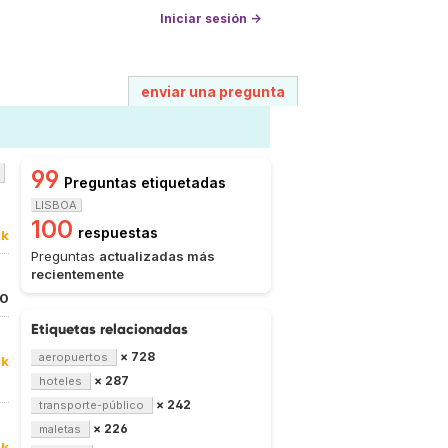
Iniciar sesión →
enviar una pregunta
99
Preguntas etiquetadas
LISBOA
100
respuestas
0k
Preguntas
actualizadas más
recientemente
0
Etiquetas relacionadas
× 728
aeropuertos
0k
× 287
hoteles
× 242
transporte-público
× 226
maletas
7k