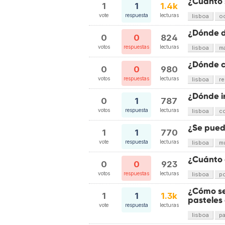
¿Cuánto 
1
1
1.4k
vote
respuesta
lecturas
lisboa
o
¿Dónde d
0
0
824
votos
respuestas
lecturas
lisboa
ma
¿Dónde c
0
0
980
votos
respuestas
lecturas
lisboa
re
¿Dónde i
0
1
787
votos
respuesta
lecturas
lisboa
c
¿Se puede
1
1
770
vote
respuesta
lecturas
lisboa
m
¿Cuánto 
0
0
923
votos
respuestas
lecturas
lisboa
po
¿Cómo se
1
1
1.3k
pasteles
vote
respuesta
lecturas
lisboa
pa