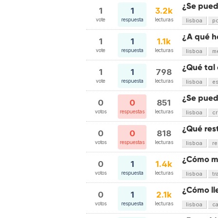
¿Se pued
1
1
3.2k
vote
respuesta
lecturas
lisboa
po
¿A qué ho
1
1
1.1k
vote
respuesta
lecturas
lisboa
m
¿Qué tal 
1
1
798
vote
respuesta
lecturas
lisboa
es
¿Se puede
0
0
851
votos
respuestas
lecturas
lisboa
cr
¿Qué res
0
0
818
votos
respuestas
lecturas
lisboa
re
¿Cómo mo
0
1
1.4k
votos
respuesta
lecturas
lisboa
tr
¿Cómo ll
0
1
2.1k
votos
respuesta
lecturas
lisboa
c