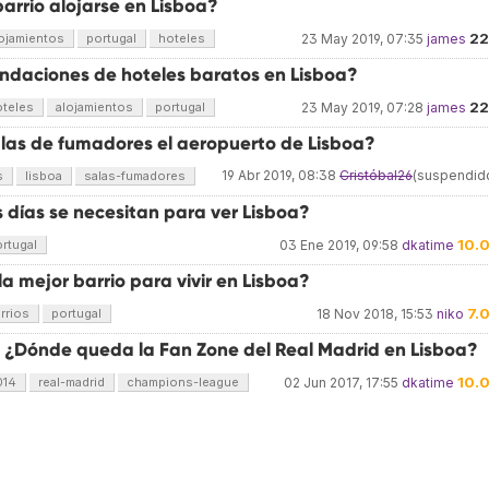
arrio alojarse en Lisboa?
22
ojamientos
portugal
hoteles
23 May 2019, 07:35
james
daciones de hoteles baratos en Lisboa?
22
oteles
alojamientos
portugal
23 May 2019, 07:28
james
alas de fumadores el aeropuerto de Lisboa?
19 Abr 2019, 08:38
Cristóbal26
(suspendid
s
lisboa
salas-fumadores
 días se necesitan para ver Lisboa?
10.
rtugal
03 Ene 2019, 09:58
dkatime
la mejor barrio para vivir en Lisboa?
7.
rrios
portugal
18 Nov 2018, 15:53
niko
] ¿Dónde queda la Fan Zone del Real Madrid en Lisboa?
10.
014
real-madrid
champions-league
02 Jun 2017, 17:55
dkatime