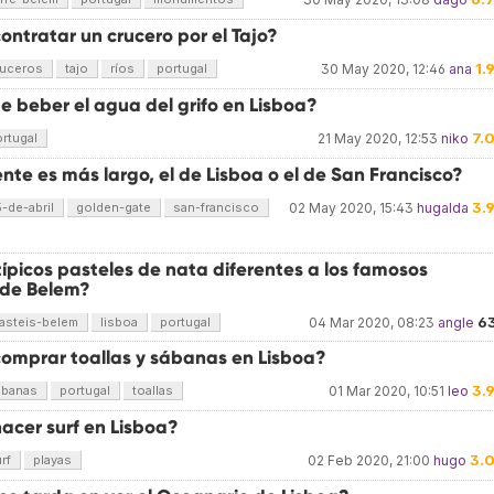
ntratar un crucero por el Tajo?
1.
ruceros
tajo
ríos
portugal
30 May 2020, 12:46
ana
e beber el agua del grifo en Lisboa?
7.
rtugal
21 May 2020, 12:53
niko
te es más largo, el de Lisboa o el de San Francisco?
3.
-de-abril
golden-gate
san-francisco
02 May 2020, 15:43
hugalda
típicos pasteles de nata diferentes a los famosos
 de Belem?
6
asteis-belem
lisboa
portugal
04 Mar 2020, 08:23
angle
omprar toallas y sábanas en Lisboa?
3.
ábanas
portugal
toallas
01 Mar 2020, 10:51
leo
acer surf en Lisboa?
3.
rf
playas
02 Feb 2020, 21:00
hugo