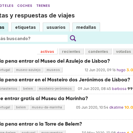
OTELES
COCHES
TRENES
as y respuestas de viajes
as
etiquetas
usuarios
medallas
activas
recientes
candentes
votadas
la pena entrar al Museo del Azulejo de Lisboa?
3.
rtugal
museo-azulejo
museos
12 Jun 2020, 09:16
hugo
la pena entrar en el Mosteiro dos Jerónimos de Lisboa?
99
onasterios
belem
mosteiro-jerónimos
09 Jun 2020, 08:45
barbosa
e entrar gratis al Museu da Marinha?
10.
rtugal
belem
museu-da-marinha
05 Jun 2020, 10:54
dkatime
a pena entrar a la Torre de Belem?
6.
rre-belem
portugal
monumentos
30 May 2020, 13:08
dago