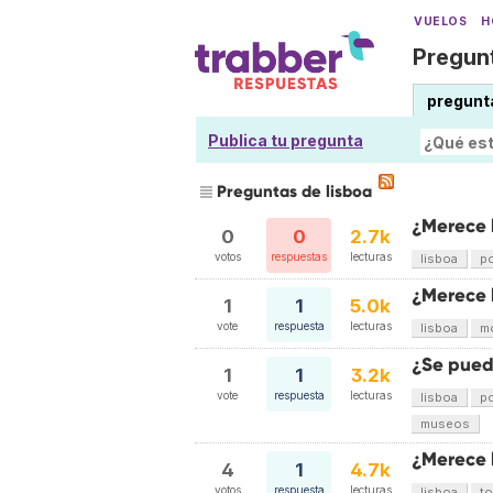
VUELOS
H
Pregunt
pregunt
Publica tu pregunta
Preguntas de lisboa
¿Merece 
0
0
2.7k
votos
respuestas
lecturas
lisboa
po
¿Merece 
1
1
5.0k
vote
respuesta
lecturas
lisboa
m
¿Se pued
1
1
3.2k
vote
respuesta
lecturas
lisboa
po
museos
¿Merece l
4
1
4.7k
votos
respuesta
lecturas
lisboa
to