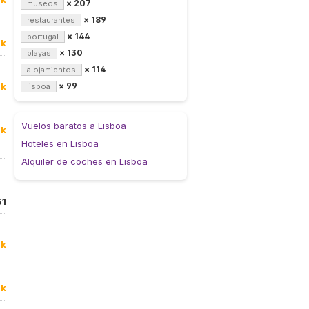
× 207
museos
× 189
restaurantes
× 144
portugal
9k
× 130
playas
× 114
alojamientos
0k
× 99
lisboa
Vuelos baratos a Lisboa
9k
Hoteles en Lisboa
Alquiler de coches en Lisboa
31
9k
0k