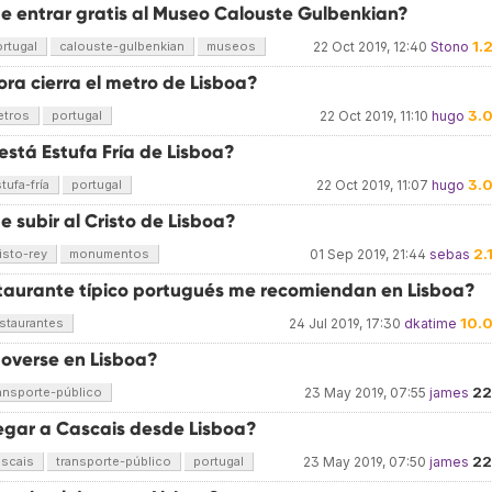
e entrar gratis al Museo Calouste Gulbenkian?
1.
rtugal
calouste-gulbenkian
museos
22 Oct 2019, 12:40
Stono
ra cierra el metro de Lisboa?
3.
etros
portugal
22 Oct 2019, 11:10
hugo
está Estufa Fría de Lisboa?
3.
tufa-fría
portugal
22 Oct 2019, 11:07
hugo
 subir al Cristo de Lisboa?
2.
isto-rey
monumentos
01 Sep 2019, 21:44
sebas
taurante típico portugués me recomiendan en Lisboa?
10.
staurantes
24 Jul 2019, 17:30
dkatime
verse en Lisboa?
22
ansporte-público
23 May 2019, 07:55
james
egar a Cascais desde Lisboa?
22
ascais
transporte-público
portugal
23 May 2019, 07:50
james