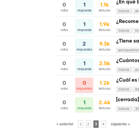
¿En qué b
0
1
1.1k
votos
respuesta
lecturas
lisboa
al
¿Recomen
0
1
1.9k
votos
respuesta
lecturas
lisboa
h
¿Tiene s
0
2
9.3k
votos
respuestas
lecturas
aeropuerto
¿Cuántos
0
1
2.5k
votos
respuesta
lecturas
lisboa
po
¿Cuál es 
0
0
1.2k
votos
respuestas
lecturas
lisboa
ba
[cerrada
0
1
2.4k
votos
respuesta
lecturas
lisboa
2
« anterior
1
2
3
4
siguiente »