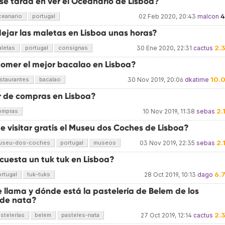
se tarda en ver el Oceanario de Lisboa?
4
ceanario
portugal
02 Feb 2020, 20:43
malcon
ejar las maletas en Lisboa unas horas?
2.
letas
portugal
consignas
30 Ene 2020, 22:31
cactus
omer el mejor bacalao en Lisboa?
10.
staurantes
bacalao
30 Nov 2019, 20:06
dkatime
r de compras en Lisboa?
2.
ompras
10 Nov 2019, 11:38
sebas
 visitar gratis el Museu dos Coches de Lisboa?
2.
useu-dos-coches
portugal
museos
03 Nov 2019, 22:35
sebas
cuesta un tuk tuk en Lisboa?
6.
rtugal
tuk-tuks
28 Oct 2019, 10:13
dago
 llama y dónde está la pastelería de Belem de los
 de nata?
2.
stelerías
belem
pasteles-nata
27 Oct 2019, 12:14
cactus