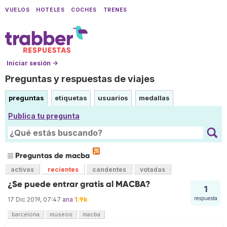
VUELOS
HOTELES
COCHES
TRENES
Iniciar sesión →
Preguntas y respuestas de viajes
preguntas
etiquetas
usuarios
medallas
Publica tu pregunta
Preguntas de macba
activas
recientes
candentes
votadas
¿Se puede entrar gratis al MACBA?
1
1.9k
respuesta
17 Dic 2019, 07:47
ana
barcelona
museos
macba