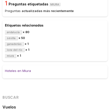
1
Preguntas etiquetadas
MIURA
Preguntas
actualizadas más recientemente
Etiquetas relacionadas
× 80
andalucía
× 50
sevilla
× 1
ganaderías
× 1
lora-del-río
× 1
miura
Hoteles en Miura
BUSCAR
Vuelos