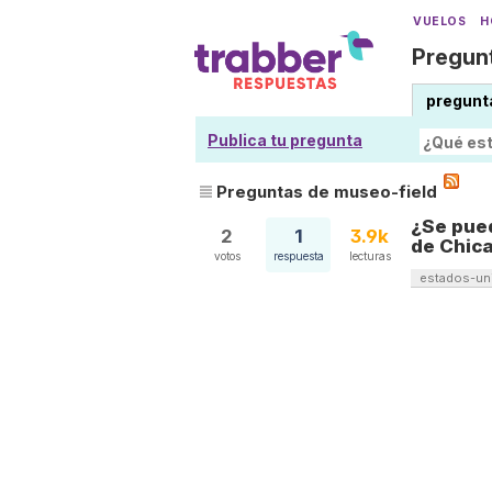
VUELOS
H
Pregunt
pregunt
Publica tu pregunta
Preguntas de museo-field
¿Se pued
2
1
3.9k
de Chic
votos
respuesta
lecturas
estados-un