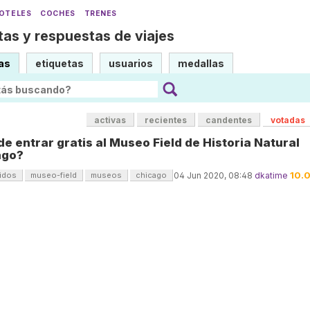
OTELES
COCHES
TRENES
as y respuestas de viajes
as
etiquetas
usuarios
medallas
activas
recientes
candentes
votadas
e entrar gratis al Museo Field de Historia Natural
ago?
10.
idos
museo-field
museos
chicago
04 Jun 2020, 08:48
dkatime