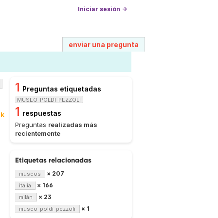
Iniciar sesión →
enviar una pregunta
1
Preguntas etiquetadas
MUSEO-POLDI-PEZZOLI
1
respuestas
1k
Preguntas
realizadas más
recientemente
Etiquetas relacionadas
× 207
museos
× 166
italia
× 23
milán
× 1
museo-poldi-pezzoli