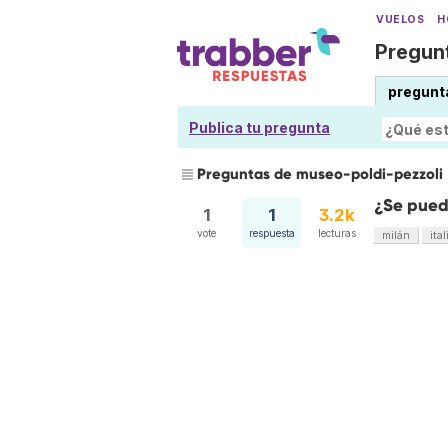
VUELOS
H
Pregunt
pregunt
Publica tu pregunta
Preguntas de museo-poldi-pezzoli
¿Se puede
1
1
3.2k
vote
respuesta
lecturas
milán
ital