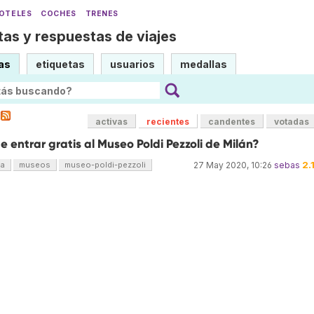
OTELES
COCHES
TRENES
as y respuestas de viajes
as
etiquetas
usuarios
medallas
activas
recientes
candentes
votadas
 entrar gratis al Museo Poldi Pezzoli de Milán?
2.
ia
museos
museo-poldi-pezzoli
27 May 2020, 10:26
sebas