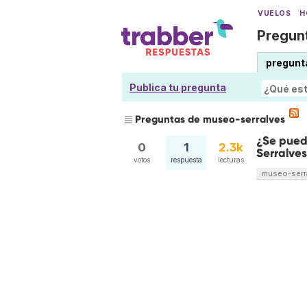
VUELOS
H
Pregunt
pregunt
Publica tu pregunta
Preguntas de museo-serralves
¿Se pued
0
1
2.3k
Serralve
votos
respuesta
lecturas
museo-serr