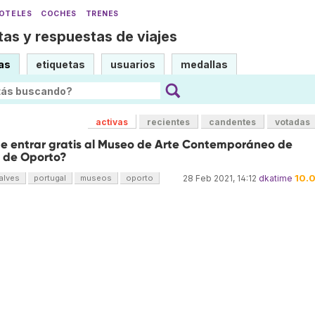
OTELES
COCHES
TRENES
as y respuestas de viajes
as
etiquetas
usuarios
medallas
activas
recientes
candentes
votadas
e entrar gratis al Museo de Arte Contemporáneo de
s de Oporto?
10.
alves
portugal
museos
oporto
28 Feb 2021, 14:12
dkatime