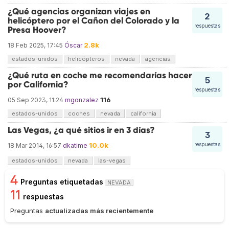
¿Qué agencias organizan viajes en
2
helicóptero por el Cañon del Colorado y la
respuestas
Presa Hoover?
2.8k
18 Feb 2025, 17:45
Óscar
estados-unidos
helicópteros
nevada
agencias
¿Qué ruta en coche me recomendarías hacer
5
por California?
respuestas
116
05 Sep 2023, 11:24
mgonzalez
estados-unidos
coches
nevada
california
Las Vegas, ¿a qué sitios ir en 3 días?
3
10.0k
respuestas
18 Mar 2014, 16:57
dkatime
estados-unidos
nevada
las-vegas
4
Preguntas etiquetadas
NEVADA
11
respuestas
Preguntas
actualizadas más recientemente