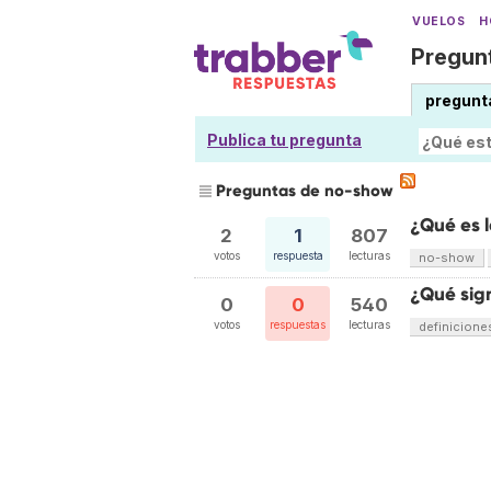
VUELOS
H
Pregunt
pregunt
Publica tu pregunta
Preguntas de no-show
¿Qué es 
2
1
807
votos
respuesta
lecturas
no-show
¿Qué sign
0
0
540
votos
respuestas
lecturas
definicione