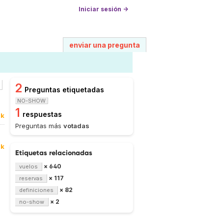
Iniciar sesión →
enviar una pregunta
2
Preguntas etiquetadas
NO-SHOW
1
respuestas
0k
Preguntas más
votadas
0k
Etiquetas relacionadas
× 640
vuelos
× 117
reservas
× 82
definiciones
× 2
no-show