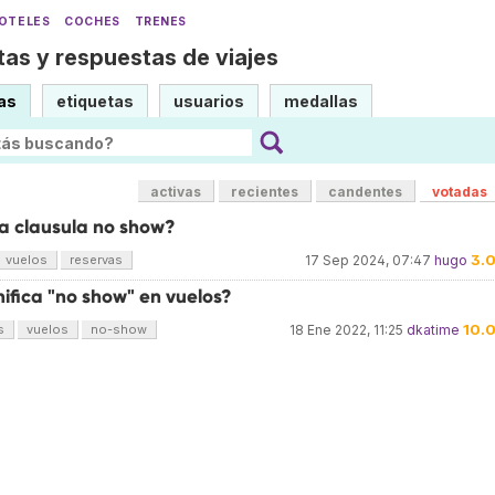
OTELES
COCHES
TRENES
as y respuestas de viajes
as
etiquetas
usuarios
medallas
activas
recientes
candentes
votadas
la clausula no show?
3.
vuelos
reservas
17 Sep 2024, 07:47
hugo
ifica "no show" en vuelos?
10.
s
vuelos
no-show
18 Ene 2022, 11:25
dkatime