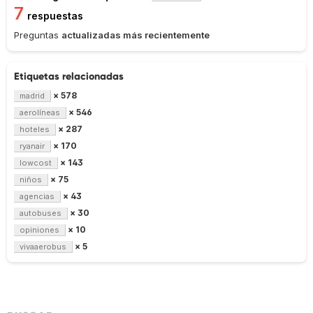
7
respuestas
Preguntas
actualizadas más recientemente
Etiquetas relacionadas
× 578
madrid
× 546
aerolíneas
× 287
hoteles
× 170
ryanair
× 143
lowcost
× 75
niños
× 43
agencias
× 30
autobuses
× 10
opiniones
× 5
vivaaerobus