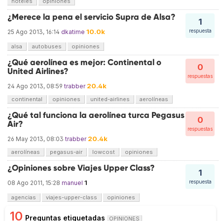
hoteles
opiniones
¿Merece la pena el servicio Supra de Alsa?
1
10.0k
respuesta
25 Ago 2013, 16:14
dkatime
alsa
autobuses
opiniones
¿Qué aerolínea es mejor: Continental o
0
United Airlines?
respuestas
20.4k
24 Ago 2013, 08:59
trabber
continental
opiniones
united-airlines
aerolíneas
¿Qué tal funciona la aerolínea turca Pegasus
0
Air?
respuestas
20.4k
26 May 2013, 08:03
trabber
aerolíneas
pegasus-air
lowcost
opiniones
¿Opiniones sobre Viajes Upper Class?
1
1
respuesta
08 Ago 2011, 15:28
manuel
agencias
viajes-upper-class
opiniones
10
Preguntas etiquetadas
OPINIONES