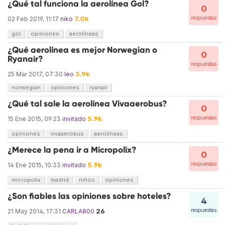
¿Qué tal funciona la aerolínea Gol?
0
7.0k
respuestas
02 Feb 2019, 11:17
niko
gol
opiniones
aerolíneas
¿Qué aerolínea es mejor Norwegian o
0
Ryanair?
respuestas
3.9k
25 Mar 2017, 07:30
leo
norwegian
opiniones
ryanair
¿Qué tal sale la aerolínea Vivaaerobus?
0
5.9k
respuestas
15 Ene 2015, 09:23
invitado
opiniones
vivaaerobus
aerolíneas
¿Merece la pena ir a Micropolix?
0
5.9k
respuestas
14 Ene 2015, 10:33
invitado
micropolix
madrid
niños
opiniones
¿Son fiables las opiniones sobre hoteles?
4
26
respuestas
21 May 2014, 17:31
CARLA800