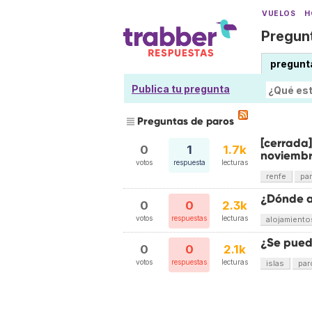
VUELOS
H
Pregunt
pregunt
Publica tu pregunta
Preguntas de paros
[cerrada
0
1
1.7k
noviemb
votos
respuesta
lecturas
renfe
pa
¿Dónde a
0
0
2.3k
votos
respuestas
lecturas
alojamiento
¿Se pued
0
0
2.1k
votos
respuestas
lecturas
islas
par