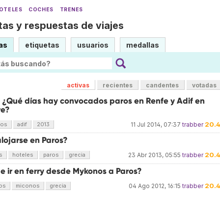
OTELES
COCHES
TRENES
as y respuestas de viajes
as
etiquetas
usuarios
medallas
activas
recientes
candentes
votadas
] ¿Qué días hay convocados paros en Renfe y Adif en
re?
20.
ros
adif
2013
11 Jul 2014, 07:37
trabber
lojarse en Paros?
20.
s
hoteles
paros
grecia
23 Abr 2013, 05:55
trabber
e ir en ferry desde Mykonos a Paros?
20.
os
miconos
grecia
04 Ago 2012, 16:15
trabber