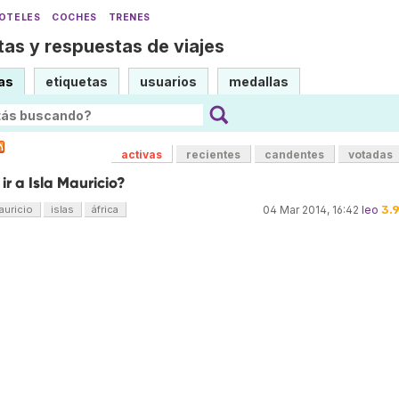
OTELES
COCHES
TRENES
as y respuestas de viajes
as
etiquetas
usuarios
medallas
activas
recientes
candentes
votadas
r a Isla Mauricio?
3.
auricio
islas
áfrica
04 Mar 2014, 16:42
leo