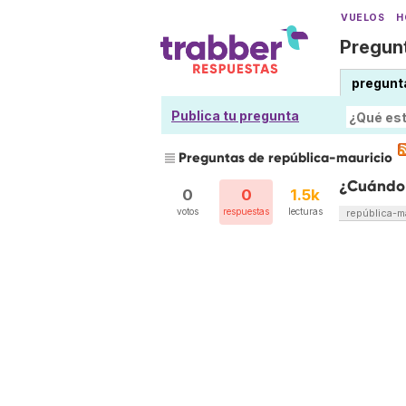
VUELOS
H
Pregunt
pregunt
Publica tu pregunta
Preguntas de república-mauricio
¿Cuándo i
0
0
1.5k
votos
respuestas
lecturas
república-m