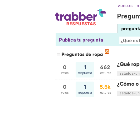
VUELOS
H
Pregunt
pregunt
Publica tu pregunta
Preguntas de ropa
¿Qué ropa
0
1
662
votos
respuesta
lecturas
estados-un
¿Cómo o 
0
1
5.5k
votos
respuesta
lecturas
estados-un