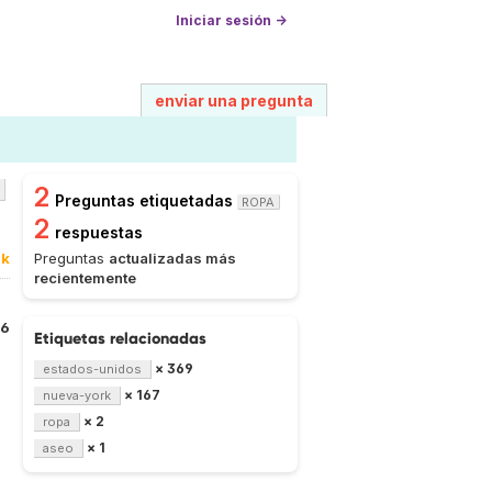
Iniciar sesión →
enviar una pregunta
2
Preguntas etiquetadas
ROPA
2
respuestas
0k
Preguntas
actualizadas más
recientemente
66
Etiquetas relacionadas
× 369
estados-unidos
× 167
nueva-york
× 2
ropa
× 1
aseo