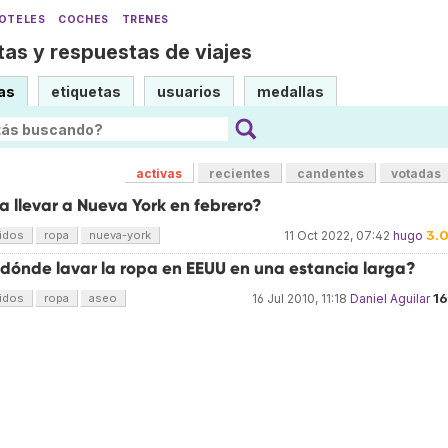
OTELES
COCHES
TRENES
as y respuestas de viajes
as
etiquetas
usuarios
medallas
activas
recientes
candentes
votadas
 llevar a Nueva York en febrero?
3.
idos
ropa
nueva-york
11 Oct 2022, 07:42
hugo
dónde lavar la ropa en EEUU en una estancia larga?
1
idos
ropa
aseo
16 Jul 2010, 11:18
Daniel Aguilar