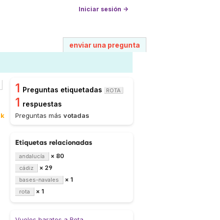
Iniciar sesión →
enviar una pregunta
1
Preguntas etiquetadas
ROTA
1
respuestas
0k
Preguntas más
votadas
Etiquetas relacionadas
× 80
andalucía
× 29
cádiz
× 1
bases-navales
× 1
rota
Vuelos baratos a Rota