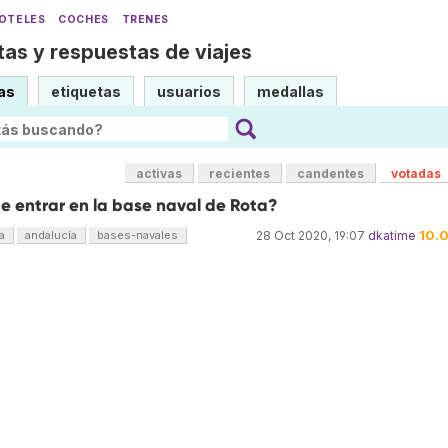
OTELES
COCHES
TRENES
as y respuestas de viajes
as
etiquetas
usuarios
medallas
activas
recientes
candentes
votadas
e entrar en la base naval de Rota?
10.
a
andalucía
bases-navales
28 Oct 2020, 19:07
dkatime