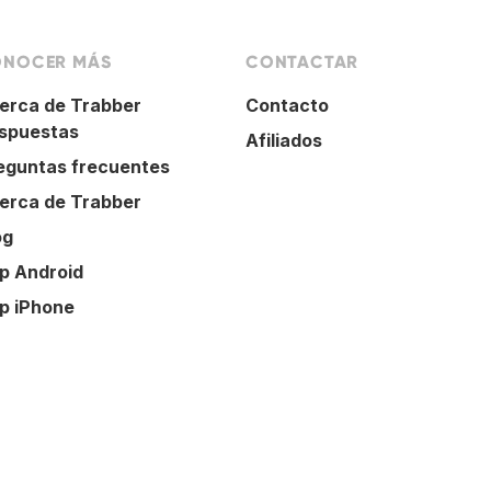
NOCER MÁS
CONTACTAR
erca de Trabber
Contacto
spuestas
Afiliados
eguntas frecuentes
erca de Trabber
og
p Android
p iPhone