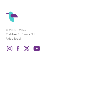
© 2005 - 2026
Trabber Software S.L.
Aviso legal