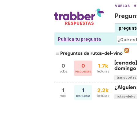
VUELOS
H
Pregunt
pregunt
Publica tu pregunta
Preguntas de rutas-del-vino
[cerrada]
0
0
1.7k
domingo 
votos
respuestas
lecturas
transportes
¿Alguien 
1
1
2.2k
vote
respuesta
lecturas
rutas-del-v