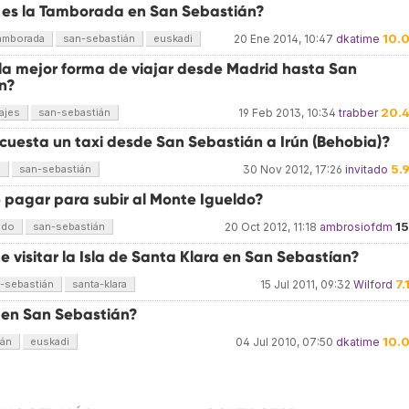
 es la Tamborada en San Sebastián?
10.
amborada
san-sebastián
euskadi
20 Ene 2014, 10:47
dkatime
 la mejor forma de viajar desde Madrid hasta San
n?
20.
iajes
san-sebastián
19 Feb 2013, 10:34
trabber
cuesta un taxi desde San Sebastián a Irún (Behobia)?
5.
s
san-sebastián
30 Nov 2012, 17:26
invitado
 pagar para subir al Monte Igueldo?
1
ldo
san-sebastián
20 Oct 2012, 11:18
ambrosiofdm
 visitar la Isla de Santa Klara en San Sebastían?
7.
-sebastián
santa-klara
15 Jul 2011, 09:32
Wilford
 en San Sebastián?
10.
ián
euskadi
04 Jul 2010, 07:50
dkatime