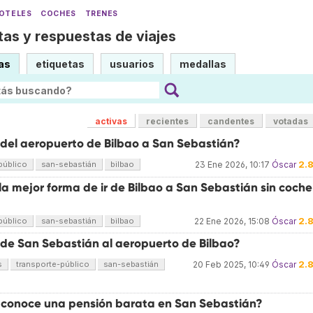
OTELES
COCHES
TRENES
as y respuestas de viajes
as
etiquetas
usuarios
medallas
activas
recientes
candentes
votadas
 del aeropuerto de Bilbao a San Sebastián?
2.
público
san-sebastián
bilbao
23 Ene 2026, 10:17
Óscar
la mejor forma de ir de Bilbao a San Sebastián sin coche
2.
público
san-sebastián
bilbao
22 Ene 2026, 15:08
Óscar
 de San Sebastián al aeropuerto de Bilbao?
2.
s
transporte-público
san-sebastián
20 Feb 2025, 10:49
Óscar
 conoce una pensión barata en San Sebastián?