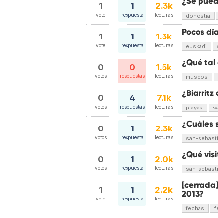
¿Se pued
1
1
2.3k
vote
respuesta
lecturas
donostia
Pocos día
1
1
1.3k
vote
respuesta
lecturas
euskadi
¿Qué tal
0
0
1.5k
votos
respuestas
lecturas
museos
¿Biarritz
0
4
7.1k
votos
respuestas
lecturas
playas
s
¿Cuáles 
0
1
2.3k
votos
respuesta
lecturas
san-sebast
¿Qué vis
0
1
2.0k
votos
respuesta
lecturas
san-sebast
[cerrada]
1
1
2.2k
2013?
vote
respuesta
lecturas
fechas
f