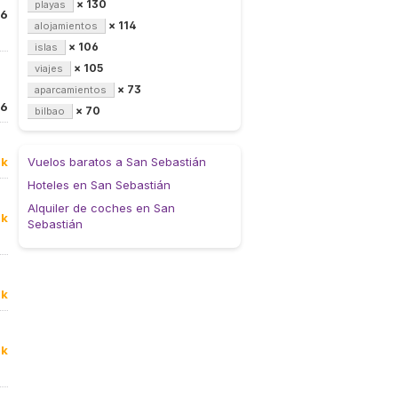
× 130
playas
16
× 114
alojamientos
× 106
islas
× 105
viajes
× 73
aparcamientos
16
× 70
bilbao
1k
Vuelos baratos a San Sebastián
Hoteles en San Sebastián
Alquiler de coches en San
0k
Sebastián
7k
0k