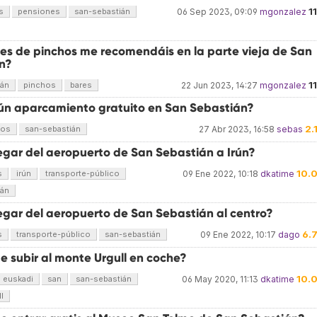
1
s
pensiones
san-sebastián
06 Sep 2023, 09:09
mgonzalez
es de pinchos me recomendáis en la parte vieja de San
n?
1
ián
pinchos
bares
22 Jun 2023, 14:27
mgonzalez
ún aparcamiento gratuito en San Sebastián?
2.
tos
san-sebastián
27 Abr 2023, 16:58
sebas
egar del aeropuerto de San Sebastián a Irún?
10.
s
irún
transporte-público
09 Ene 2022, 10:18
dkatime
ián
egar del aeropuerto de San Sebastián al centro?
6.
s
transporte-público
san-sebastián
09 Ene 2022, 10:17
dago
e subir al monte Urgull en coche?
10.
euskadi
san
san-sebastián
06 May 2020, 11:13
dkatime
l