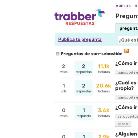
VUELOS
H
Pregunt
pregunt
Publica tu pregunta
Preguntas de san-sebastián
¿Cómo ir
2
2
11.1k
votos
respuestas
lecturas
transporte-
¿Cuál es 
1
2
20.6k
propio?
vote
respuestas
lecturas
transporte-
¿Cómo ir
0
1
3.4k
votos
respuesta
lecturas
aeropuerto
bilbao
¿Alguien
0
1
2.9k