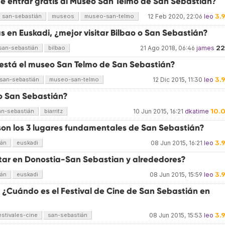
e entrar gratis al Museo San Telmo de San Sebastián?
3.
san-sebastián
museos
museo-san-telmo
12 Feb 2020, 22:06
leo
s en Euskadi, ¿mejor visitar Bilbao o San Sebastián?
22
san-sebastián
bilbao
21 Ago 2018, 06:46
james
 está el museo San Telmo de San Sebastián?
3.
san-sebastián
museo-san-telmo
12 Dic 2015, 11:30
leo
 o San Sebastián?
10.
an-sebastián
biarritz
10 Jun 2015, 16:21
dkatime
son los 3 lugares fundamentales de San Sebastián?
3.
ián
euskadi
08 Jun 2015, 16:21
leo
itar en Donostia-San Sebastian y alrededores?
3.
ián
euskadi
08 Jun 2015, 15:59
leo
 ¿Cuándo es el Festival de Cine de San Sebastián en
3.
estivales-cine
san-sebastián
08 Jun 2015, 15:53
leo