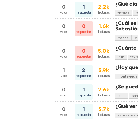
¿Qué día
0
1
2.2k
votos
respuesta
lecturas
fiestas
t
¿Cuál es
0
0
1.6k
Sebastiá
votos
respuestas
lecturas
madrid
v
¿Cuánto 
0
0
5.0k
votos
respuestas
lecturas
irún
taxi
¿Hay que
1
2
3.9k
vote
respuestas
lecturas
monte-igue
¿Se puede
0
1
2.6k
votos
respuesta
lecturas
islas
san
¿Qué ver
0
1
3.7k
votos
respuesta
lecturas
san-sebast