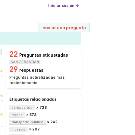
Iniciar sesión →
enviar una pregunta
22
Preguntas etiquetadas
SAN-SEBASTIÁN
29
respuestas
8k
Preguntas
actualizadas más
recientemente
8k
Etiquetas relacionadas
× 728
aeropuertos
8k
× 578
madrid
× 242
transporte-público
× 207
museos