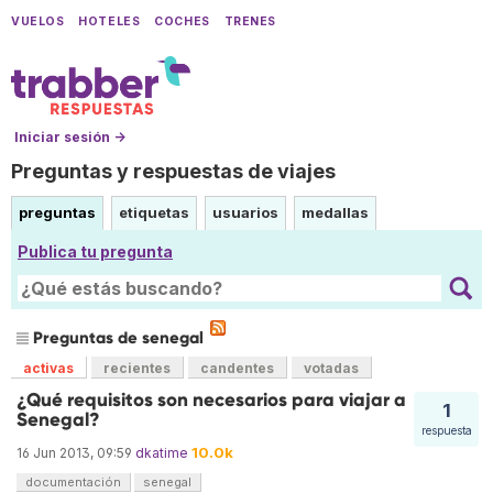
VUELOS
HOTELES
COCHES
TRENES
Iniciar sesión →
Preguntas y respuestas de viajes
preguntas
etiquetas
usuarios
medallas
Publica tu pregunta
Preguntas de senegal
activas
recientes
candentes
votadas
¿Qué requisitos son necesarios para viajar a
1
Senegal?
respuesta
10.0k
16 Jun 2013, 09:59
dkatime
documentación
senegal