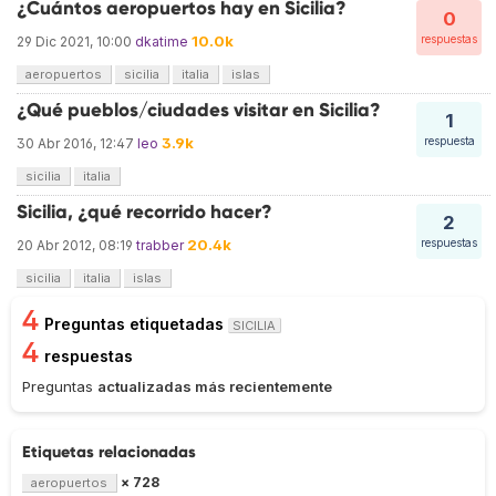
¿Cuántos aeropuertos hay en Sicilia?
0
10.0k
respuestas
29 Dic 2021, 10:00
dkatime
aeropuertos
sicilia
italia
islas
¿Qué pueblos/ciudades visitar en Sicilia?
1
3.9k
respuesta
30 Abr 2016, 12:47
leo
sicilia
italia
Sicilia, ¿qué recorrido hacer?
2
20.4k
respuestas
20 Abr 2012, 08:19
trabber
sicilia
italia
islas
4
Preguntas etiquetadas
SICILIA
4
respuestas
Preguntas
actualizadas más recientemente
Etiquetas relacionadas
× 728
aeropuertos