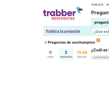
VUELOS
H
Pregunt
pregunt
Publica tu pregunta
Preguntas de southampton
¿Cuál es
0
2
13.6k
votos
respuestas
lecturas
southampt