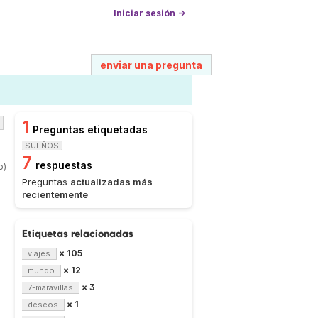
Iniciar sesión →
enviar una pregunta
1
Preguntas etiquetadas
SUEÑOS
7
respuestas
o)
Preguntas
actualizadas más
recientemente
Etiquetas relacionadas
× 105
viajes
× 12
mundo
× 3
7-maravillas
× 1
deseos