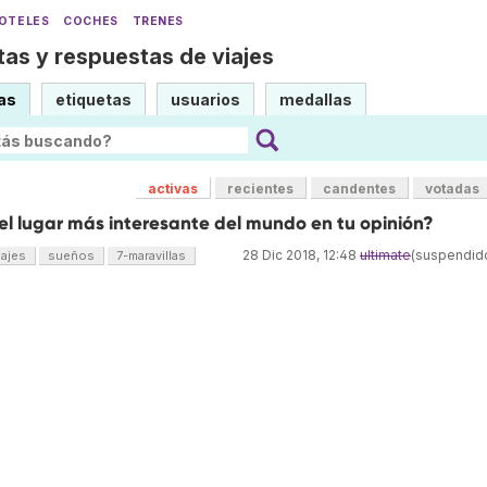
OTELES
COCHES
TRENES
as y respuestas de viajes
as
etiquetas
usuarios
medallas
activas
recientes
candentes
votadas
el lugar más interesante del mundo en tu opinión?
28 Dic 2018, 12:48
ultimate
(suspendid
iajes
sueños
7-maravillas