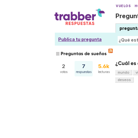
VUELOS
H
Pregunt
pregunt
Publica tu pregunta
Preguntas de sueños
¿Cuál es 
2
7
5.6k
votos
respuestas
lecturas
mundo
v
deseos