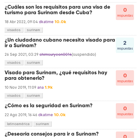
¿Cuáles son los requisitos para una visa de
0
turismo para Surinam desde Cuba?
respuestas
10.0k
18 Abr 2022, 09:04
dkatime
visados
surinam
¿Un ciudadano cubano necesita visado para
2
ir a Surinam?
respuestas
26 Sep 2021, 03:29
shimsuryeon0014
(suspendido)
visados
surinam
Visado para Surinam, ¿qué requisitos hay
0
para obtenerlo?
respuestas
1.9k
10 Nov 2019, 11:09
ana
visados
surinam
¿Cómo es la seguridad en Surinam?
0
10.0k
respuestas
22 Ago 2019, 16:46
dkatime
latinoamérica
surinam
¿Desearía consejos para ir a Surinam?
0