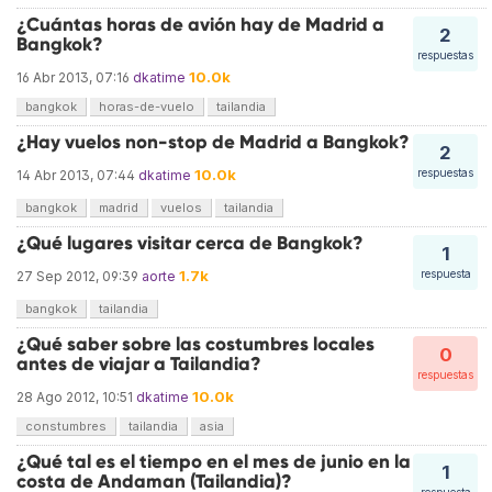
¿Cuántas horas de avión hay de Madrid a
2
Bangkok?
respuestas
10.0k
16 Abr 2013, 07:16
dkatime
bangkok
horas-de-vuelo
tailandia
¿Hay vuelos non-stop de Madrid a Bangkok?
2
10.0k
respuestas
14 Abr 2013, 07:44
dkatime
bangkok
madrid
vuelos
tailandia
¿Qué lugares visitar cerca de Bangkok?
1
1.7k
respuesta
27 Sep 2012, 09:39
aorte
bangkok
tailandia
¿Qué saber sobre las costumbres locales
0
antes de viajar a Tailandia?
respuestas
10.0k
28 Ago 2012, 10:51
dkatime
constumbres
tailandia
asia
¿Qué tal es el tiempo en el mes de junio en la
1
costa de Andaman (Tailandia)?