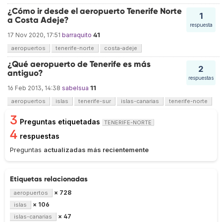
¿Cómo ir desde el aeropuerto Tenerife Norte
1
a Costa Adeje?
respuesta
41
17 Nov 2020, 17:51
barraquito
aeropuertos
tenerife-norte
costa-adeje
¿Qué aeropuerto de Tenerife es más
2
antiguo?
respuestas
11
16 Feb 2013, 14:38
sabelsua
aeropuertos
islas
tenerife-sur
islas-canarias
tenerife-norte
3
Preguntas etiquetadas
TENERIFE-NORTE
4
respuestas
Preguntas
actualizadas más recientemente
Etiquetas relacionadas
× 728
aeropuertos
× 106
islas
× 47
islas-canarias