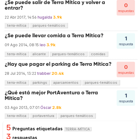
¿Se puede salir de Terra Mítica y volver a
0
entrar?
respuestas
3.9k
22 Abr 2017, 14:56
hugalda
terra-mítica
parques-temáticos
¿Se puede llevar comida a Terra Mítica?
1
3.9k
respuesta
09 Ago 2014, 08:15
leo
terra-mítica
alicante
parques-temáticos
comidas
¿Hay que pagar el parking de Terra Mítica?
0
20.4k
respuestas
28 Jul 2014, 13:22
trabber
terra-mítica
parkings
aparcamientos
parques-temáticos
¿Qué está mejor PortAventura o Terra
1
Mítica?
respuesta
2.8k
03 Ago 2013, 07:01
Óscar
terra-mítica
portaventura
parques-temáticos
5
Preguntas etiquetadas
TERRA-MÍTICA
3
respuestas