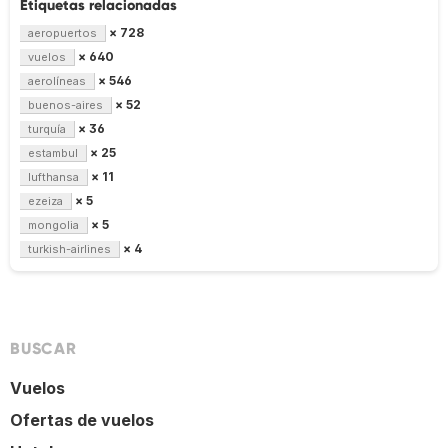
Etiquetas relacionadas
× 728
aeropuertos
× 640
vuelos
× 546
aerolíneas
× 52
buenos-aires
× 36
turquía
× 25
estambul
× 11
lufthansa
× 5
ezeiza
× 5
mongolia
× 4
turkish-airlines
BUSCAR
Vuelos
Ofertas de vuelos