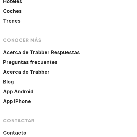
Hoteles
Coches
Trenes
CONOCER MÁS
Acerca de Trabber Respuestas
Preguntas frecuentes
Acerca de Trabber
Blog
App Android
App iPhone
CONTACTAR
Contacto