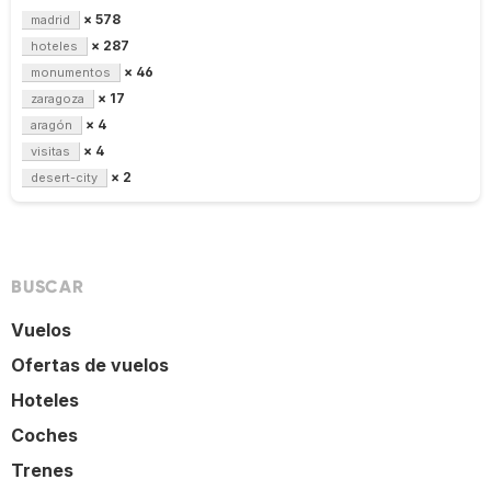
× 578
madrid
× 287
hoteles
× 46
monumentos
× 17
zaragoza
× 4
aragón
× 4
visitas
× 2
desert-city
BUSCAR
Vuelos
Ofertas de vuelos
Hoteles
Coches
Trenes