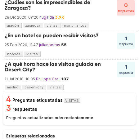
¿Cuáles son los imprescindibles de
0
Zaragoza?
respuestas
3.9k
28 Dic 2020, 09:20
hugalda
aragón
zaragoza
visitas
monumentos
¿En un hotel se pueden recibir visitas?
1
55
respuesta
25 Feb 2020, 11:47
julianporras
hoteles
visitas
¿A qué hora hace las visitas guiada en
1
Desert City?
respuesta
187
11 Jul 2018, 10:05
Philippe Car...
madrid
desert-city
visitas
4
Preguntas etiquetadas
VISITAS
3
respuestas
Preguntas
actualizadas más recientemente
Etiquetas relacionadas