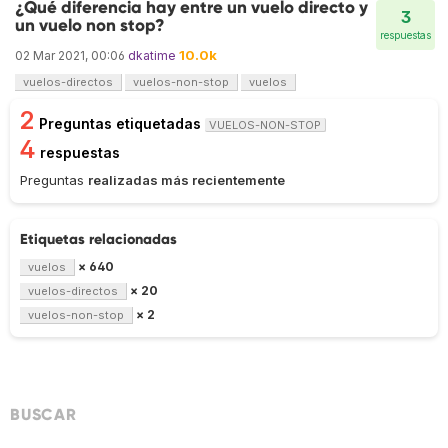
¿Qué diferencia hay entre un vuelo directo y
3
un vuelo non stop?
respuestas
10.0k
02 Mar 2021, 00:06
dkatime
vuelos-directos
vuelos-non-stop
vuelos
2
Preguntas etiquetadas
VUELOS-NON-STOP
4
respuestas
Preguntas
realizadas más recientemente
Etiquetas relacionadas
× 640
vuelos
× 20
vuelos-directos
× 2
vuelos-non-stop
BUSCAR