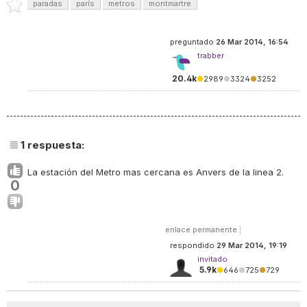
paradas
parís
metros
montmartre
preguntado
26 Mar 2014, 16:54
trabber
20.4k
●
2989
●
3324
●
3252
1
respuesta:
La estación del Metro mas cercana es Anvers de la linea 2.
0
enlace permanente
|
respondido
29 Mar 2014, 19:19
invitado
5.9k
●
646
●
725
●
729