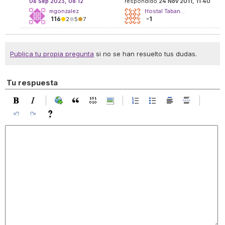
06 Sep 2023, 08:12
respondido
24 Nov 2011, 11:40
mgonzalez
Hostal Taban...
116
-1
●
2
●
5
●
7
Publica tu propia pregunta
si no se han resuelto tus dudas.
Tu respuesta