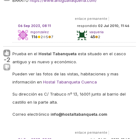
BARATO
https://www.antiguavaqueria.com/
enlace permanente
|
06 Sep 2023, 08:11
respondido
02 Jul 2010, 11:46
mgonzalez
vaqueria
116
45
●
2
●
5
●
7
●
2
Prueba en el
Hostal Tabanqueta
esta situado en el casco
-2
antiguo y es nuevo y económico.
Pueden ver las fotos de las vistas, habitaciones y mas
información en
Hostal Tabanqueta Cuenca
Su dirección es C/ Trabuco nº 13, 16001 junto al barrio del
castillo en la parte alta.
Correo electrónico
info@hostaltabanqueta.com
enlace permanente
|