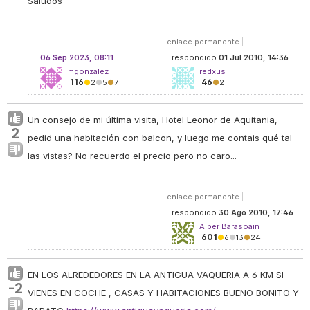
Saludos
enlace permanente
|
06 Sep 2023, 08:11
respondido
01 Jul 2010, 14:36
mgonzalez
redxus
116
46
●
2
●
5
●
7
●
2
Un consejo de mi última visita, Hotel Leonor de Aquitania,
2
pedid una habitación con balcon, y luego me contais qué tal
las vistas? No recuerdo el precio pero no caro...
enlace permanente
|
respondido
30 Ago 2010, 17:46
Alber Barasoain
601
●
6
●
13
●
24
EN LOS ALREDEDORES EN LA ANTIGUA VAQUERIA A 6 KM SI
-2
VIENES EN COCHE , CASAS Y HABITACIONES BUENO BONITO Y