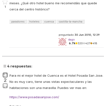
meses. ¿Qué otro hotel bueno me recomendáis que quede
1
cerca del centro histórico?
paradores
hoteles
cuenca
castilla-la-mancha
preguntado
30 Jun 2010, 12:29
dago
6.7k
●
320
●
427
●
418
4
respuestas:
Para mi el mejor hotel de Cuenca es el Hotel Posada San Jose.
2
No es muy caro, tiene unas vistas expectaculares y las
habitaciones son una maravilla. Puedes ver mas en:
https://www.posadasanjose.com/