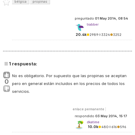
bélgica
propinas
preguntado
01 May 2014, 08:54
trabber
20.4k
●
2989
●
3324
●
3252
1
respuesta:
No es obligatorio. Por supuesto que las propinas se aceptan
0
pero en general están incluidos en los precios de todos los
servicios.
enlace permanente
|
respondido
03 May 2014, 15:17
dkatime
10.0k
●
480
●
616
●
596