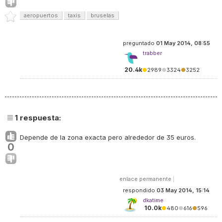
aeropuertos
taxis
bruselas
preguntado
01 May 2014, 08:55
trabber
20.4k
●
2989
●
3324
●
3252
1
respuesta:
Depende de la zona exacta pero alrededor de 35 euros.
0
enlace permanente
|
respondido
03 May 2014, 15:14
dkatime
10.0k
●
480
●
616
●
596