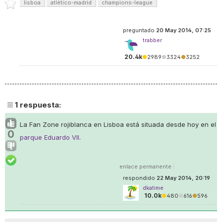
lisboa
atlético-madrid
champions-league
preguntado
20 May 2014, 07:25
trabber
20.4k
●
2989
●
3324
●
3252
1
respuesta:
La Fan Zone rojiblanca en Lisboa está situada desde hoy en el
0
parque Eduardo VII
.
enlace permanente
|
respondido
22 May 2014, 20:19
dkatime
10.0k
●
480
●
616
●
596