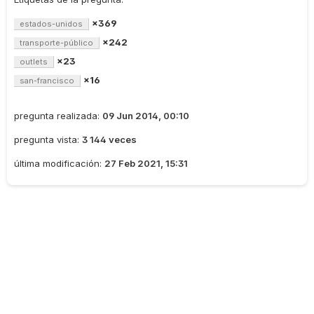
×369
estados-unidos
×242
transporte-público
×23
outlets
×16
san-francisco
pregunta realizada:
09 Jun 2014, 00:10
pregunta vista:
3 144 veces
última modificación:
27 Feb 2021, 15:31