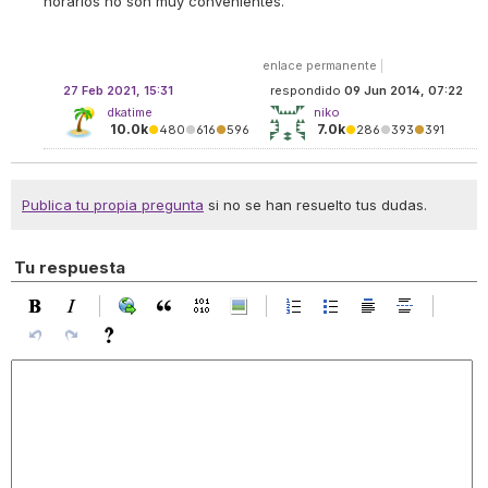
horarios no son muy convenientes.
enlace permanente
|
27 Feb 2021, 15:31
respondido
09 Jun 2014, 07:22
dkatime
niko
10.0k
7.0k
●
480
●
616
●
596
●
286
●
393
●
391
Publica tu propia pregunta
si no se han resuelto tus dudas.
Tu respuesta