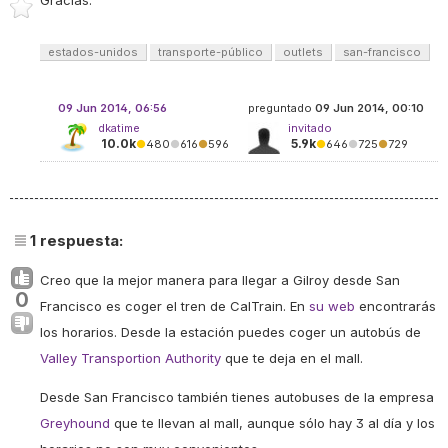
Gracias.
estados-unidos
transporte-público
outlets
san-francisco
09 Jun 2014, 06:56
preguntado
09 Jun 2014, 00:10
dkatime
invitado
10.0k
5.9k
●
480
●
616
●
596
●
646
●
725
●
729
1
respuesta:
Creo que la mejor manera para llegar a Gilroy desde San
0
Francisco es coger el tren de CalTrain. En
su web
encontrarás
los horarios. Desde la estación puedes coger un autobús de
Valley Transportion Authority
que te deja en el mall.
Desde San Francisco también tienes autobuses de la empresa
Greyhound
que te llevan al mall, aunque sólo hay 3 al día y los