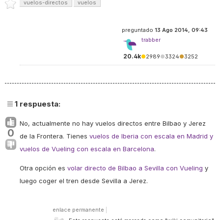
vuelos-directos
vuelos
preguntado
13 Ago 2014, 09:43
trabber
20.4k
●
2989
●
3324
●
3252
1
respuesta:
No, actualmente no hay vuelos directos entre Bilbao y Jerez
0
de la Frontera. Tienes
vuelos de Iberia con escala en Madrid y
vuelos de Vueling con escala en Barcelona
.
Otra opción es
volar directo de Bilbao a Sevilla con Vueling
y
luego coger el tren desde Sevilla a Jerez.
enlace permanente
|