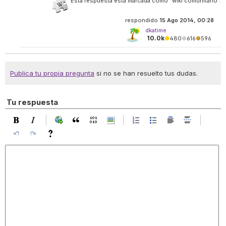
Esta respuesta está marcada como "wiki comunitario".
respondido
15 Ago 2014, 00:28
dkatime
10.0k
●
480
●
616
●
596
Publica tu propia pregunta
si no se han resuelto tus dudas.
Tu respuesta