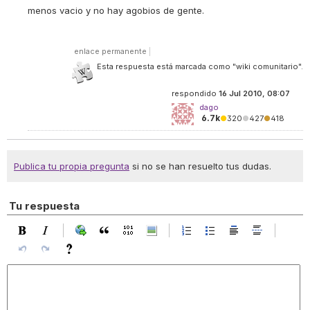
menos vacio y no hay agobios de gente.
enlace permanente
|
Esta respuesta está marcada como "wiki comunitario".
respondido
16 Jul 2010, 08:07
dago
6.7k
●
320
●
427
●
418
Publica tu propia pregunta
si no se han resuelto tus dudas.
Tu respuesta