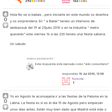
296
166
●
3
●
8
●
12
●
4
●
6
Hola No se si bailais , pero iniciarte en este mundo os divertira
0
y os sorprendera. En " a Bailar" teneis un intensivo de
lambazouk del 19 al 23julio 2010 o en la industria " metro
quevedo" este viernes 16 a las 22h teneis una fiesta salsera.
Un saludo
enlace permanente
|
Esta respuesta está marcada como "wiki comunitario".
respondido
15 Jul 2010, 12:58
florecita
1
Yo en Agosto te aconsejaría ir a las fiestas de la Paloma en la
0
Latina. La fiesta es sí es el día 15 de Agosto pero empiezan
unos días antes. Están muy bien dado que Madrid está más o