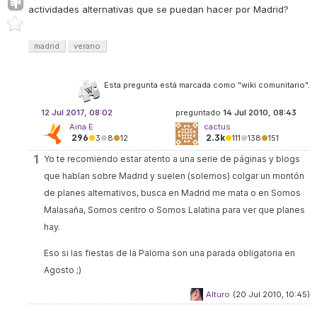
actividades alternativas que se puedan hacer por Madrid?
madrid
verano
Esta pregunta está marcada como "wiki comunitario".
12 Jul 2017, 08:02
preguntado
14 Jul 2010, 08:43
Aina E
cactus
296
2.3k
●
3
●
8
●
12
●
111
●
138
●
151
1
Yo te recomiendo estar atento a una serie de páginas y blogs
que hablan sobre Madrid y suelen (solemos) colgar un montón
de planes alternativos, busca en Madrid me mata o en Somos
Malasaña, Somos centro o Somos Lalatina para ver que planes
hay.
Eso si las fiestas de la Paloma son una parada obligatoria en
Agosto ;)
Alturo
(20 Jul 2010, 10:45)