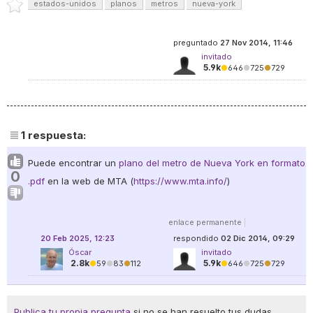
estados-unidos
planos
metros
nueva-york
preguntado
27 Nov 2014, 11:46
invitado
5.9k
●
646
●
725
●
729
1
respuesta:
Puede encontrar un
plano del metro de Nueva York en formato
0
.pdf
en la web de MTA (
https://www.mta.info/
)
enlace permanente
|
20 Feb 2025, 12:23
respondido
02 Dic 2014, 09:29
Óscar
invitado
2.8k
5.9k
●
59
●
83
●
112
●
646
●
725
●
729
Publica tu propia pregunta
si no se han resuelto tus dudas.