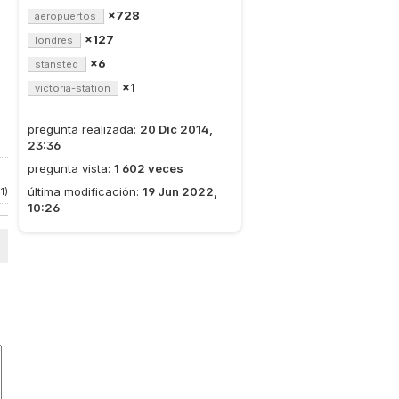
×728
aeropuertos
×127
londres
×6
stansted
×1
victoria-station
pregunta realizada:
20 Dic 2014,
23:36
pregunta vista:
1 602 veces
última modificación:
19 Jun 2022,
1)
10:26