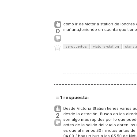
como ir de victoria station de londres 
mañana,teniendo en cuenta que tienes
0
aeropuertos
victoria-station
stanst
1
respuesta:
Desde Victoria Station tienes varios a
desde la estación, Busca en los alred
2
son algo más rápidos por lo que pued
antes de la salida del vuelo abren lo
es que al menos 30 minutos antes de l
04.00 ( hay un bus a las 03.50 de Nati