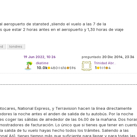
al aeropuerto de stansted ,sliendo el vuelo a las 7 de la
 que estar 2 horas antes en el aeropuerto y 1,30 horas de viaje
ed
londres
19 Jun 2022, 10:26
preguntado
20 Dic 2014, 23:36
dkatime
Trinidad Abr...
10.0k
1
●
480
●
616
●
596
●
1
●
1
●
4
utocares, National Express, y Terravision hacen la línea directamente
edores la noche antes el anden de salida de tu autobús. Por la noche
es coger las sálidas de alrededor de las 04.00 de la mañana. Dos hora
s mostradores de facturación. Lo único que si tienes que tener en cuent
a salida de tu vuelo hayas hecho todos los trámites. Saliendo a las
onal A6), tienes tiempo más que suficiente para llegar y para todas las