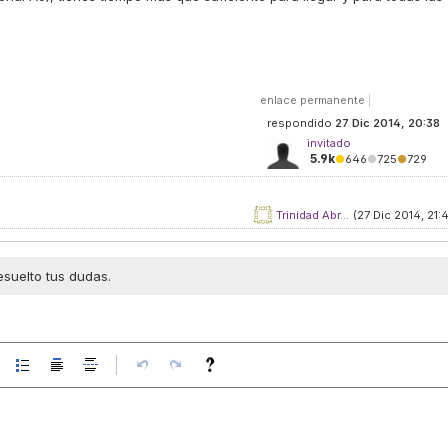
enlace permanente
|
respondido
27 Dic 2014, 20:38
invitado
5.9k
●
646
●
725
●
729
Trinidad Abr...
(27 Dic 2014, 21:4
esuelto tus dudas.