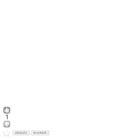
1
zarautz
euskadi