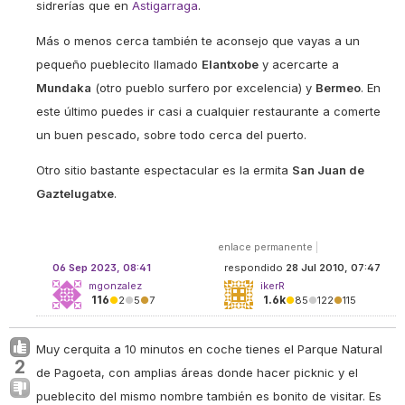
sidrerías que en
Astigarraga
.
Más o menos cerca también te aconsejo que vayas a un
pequeño pueblecito llamado
Elantxobe
y acercarte a
Mundaka
(otro pueblo surfero por excelencia) y
Bermeo
. En
este último puedes ir casi a cualquier restaurante a comerte
un buen pescado, sobre todo cerca del puerto.
Otro sitio bastante espectacular es la ermita
San Juan de
Gaztelugatxe
.
enlace permanente
|
06 Sep 2023, 08:41
respondido
28 Jul 2010, 07:47
mgonzalez
ikerR
116
1.6k
●
2
●
5
●
7
●
85
●
122
●
115
Muy cerquita a 10 minutos en coche tienes el Parque Natural
2
de Pagoeta, con amplias áreas donde hacer picknic y el
pueblecito del mismo nombre también es bonito de visitar. Es