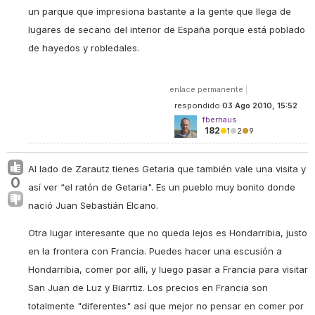
un parque que impresiona bastante a la gente que llega de
lugares de secano del interior de España porque está poblado
de hayedos y robledales.
enlace permanente
|
respondido
03 Ago 2010, 15:52
fbernaus
182
●
1
●
2
●
9
Al lado de Zarautz tienes Getaria que también vale una visita y
0
así ver “
el ratón de Getaria
". Es un pueblo muy bonito donde
nació Juan Sebastián Elcano.
Otra lugar interesante que no queda lejos es Hondarribia, justo
en la frontera con Francia. Puedes hacer una escusión a
Hondarribia, comer por allí, y luego pasar a Francia para visitar
San Juan de Luz y Biarrtiz. Los precios en Francia son
totalmente "
diferentes
" así que mejor no pensar en comer por