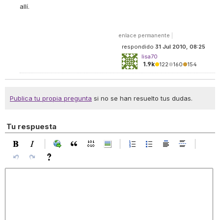
allí.
enlace permanente
|
respondido
31 Jul 2010, 08:25
lisa70
1.9k
●
122
●
160
●
154
Publica tu propia pregunta
si no se han resuelto tus dudas.
Tu respuesta