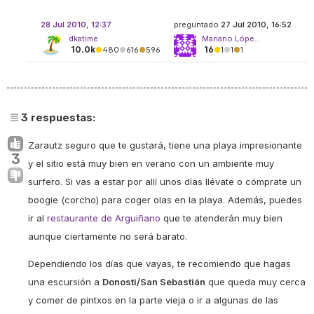
28 Jul 2010, 12:37
preguntado
27 Jul 2010, 16:52
dkatime
Mariano Lópe...
10.0k
16
●
480
●
616
●
596
●
1
●
1
●
1
3
respuestas:
Zarautz seguro que te gustará, tiene una playa impresionante
3
y el sitio está muy bien en verano con un ambiente muy
surfero. Si vas a estar por allí unos días llévate o cómprate un
boogie (corcho) para coger olas en la playa. Además, puedes
ir al
restaurante de Arguiñano
que te atenderán muy bien
aunque ciertamente no será barato.
Dependiendo los días que vayas, te recomiendo que hagas
una escursión a
Donosti/San Sebastián
que queda muy cerca
y comer de pintxos en la parte vieja o ir a algunas de las