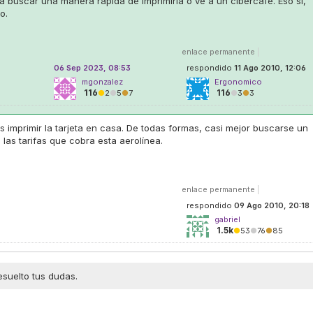
nta buscar una manera rápida de imprimirla o ve a un cibercafé. Eso sí,
o.
enlace permanente
|
06 Sep 2023, 08:53
respondido
11 Ago 2010, 12:06
mgonzalez
Ergonomico
116
116
●
2
●
5
●
7
●
3
●
3
 imprimir la tarjeta en casa. De todas formas, casi mejor buscarse un
as tarifas que cobra esta aerolínea.
enlace permanente
|
respondido
09 Ago 2010, 20:18
gabriel
1.5k
●
53
●
76
●
85
esuelto tus dudas.