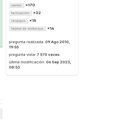
×170
ryanair
×32
facturación
×15
recargos
×14
tarjeta-de-embarque
pregunta realizada:
09 Ago 2010,
19:55
pregunta vista:
7 570 veces
última modificación:
06 Sep 2023,
08:53