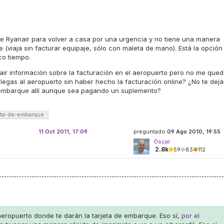
de Ryanair para volver a casa por una urgencia y no tiene una manera
ue (viaja sin facturar equipaje, sólo con maleta de mano). Está la opción
co tiempo.
ir información sobre la facturación en el aeropuerto pero no me que
 llegas al aeropuerto sin haber hecho la facturación online? ¿No te dej
de embarque allí aunque sea pagando un suplemento?
eta-de-embarque
11 Oct 2011, 17:09
preguntado
09 Ago 2010, 19:55
Óscar
2.8k
●
59
●
83
●
112
 aeropuerto donde te darán la tarjeta de embarque. Eso sí,
por el