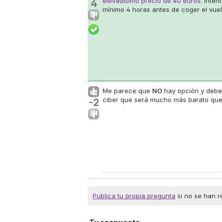
elevadísimo precio de 40 euros
. Inte
4
mínimo 4 horas antes de coger el vuel
Me parece que
NO
hay opción y debes
ciber
que será mucho más barato que l
-2
Publica tu propia pregunta
si no se han r