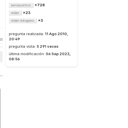
×728
aeropuertos
×23
milán
×3
milán-bérgamo
pregunta realizada:
11 Ago 2010,
20:49
0)
pregunta vista:
5 291 veces
última modificación:
06 Sep 2023,
08:56