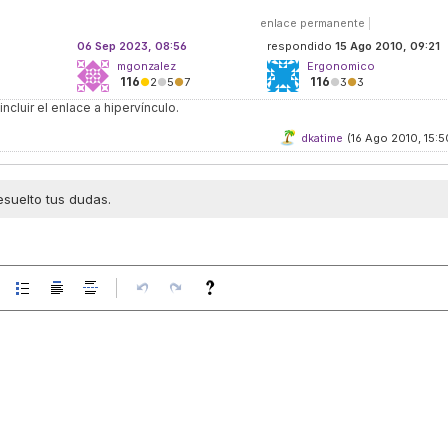
enlace permanente
|
06 Sep 2023, 08:56
respondido
15 Ago 2010, 09:21
mgonzalez
Ergonomico
116
116
●
2
●
5
●
7
●
3
●
3
ncluir el enlace a hipervínculo.
dkatime
(16 Ago 2010, 15:5
esuelto tus dudas.