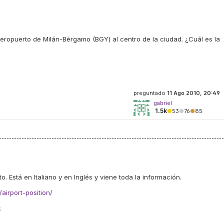
eropuerto de Milán-Bérgamo (BGY) al centro de la ciudad. ¿Cuál es la
preguntado
11 Ago 2010, 20:49
gabriel
1.5k
●
53
●
76
●
85
. Está en Italiano y en Inglés y viene toda la información.
airport-position/
.