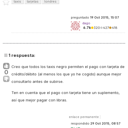
taxis
tarjetas
londres
preguntado
19 Oct 2015, 15:07
dago
6.7k
●
320
●
427
●
418
1
respuesta:
Creo que todos los taxis negro permiten el pago con tarjeta de
0
crédito/débito (al menos los que yo he cogido) aunque mejor
consultarlo antes de subirse.
Ten en cuenta que el pago con tarjeta tiene un suplemento,
así que mejor pagar con libras.
enlace permanente
|
respondido
29 Oct 2015, 08:57