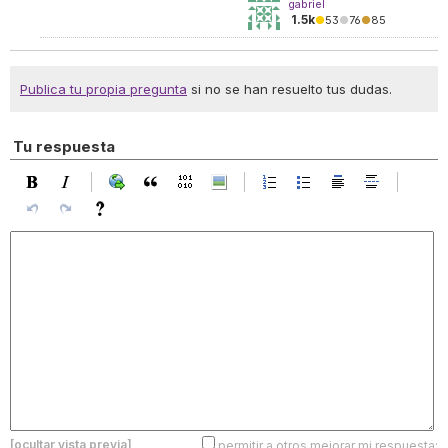
gabriel
1.5k
●
53
●
76
●
85
Publica tu propia pregunta
si no se han resuelto tus dudas.
Tu respuesta
[ocultar vista previa]
permitir a otros mejorar mi respuesta: