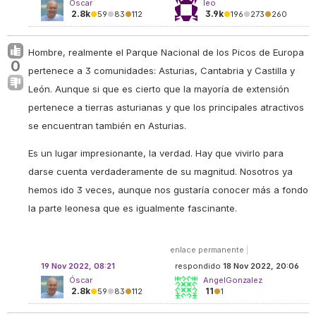
Óscar
leo
2.8k
3.9k
●
59
●
83
●
112
●
196
●
273
●
260
Hombre, realmente el Parque Nacional de los Picos de Europa
0
pertenece a 3 comunidades: Asturias, Cantabria y Castilla y
León. Aunque si que es cierto que la mayoría de extensión
pertenece a tierras asturianas y que los principales atractivos
se encuentran también en Asturias.
Es un lugar impresionante, la verdad. Hay que vivirlo para
darse cuenta verdaderamente de su magnitud. Nosotros ya
hemos ido 3 veces, aunque nos gustaría conocer más a fondo
la parte leonesa que es igualmente fascinante.
enlace permanente
|
19 Nov 2022, 08:21
respondido
18 Nov 2022, 20:06
Óscar
AngelGonzalez
2.8k
11
●
59
●
83
●
112
●
1