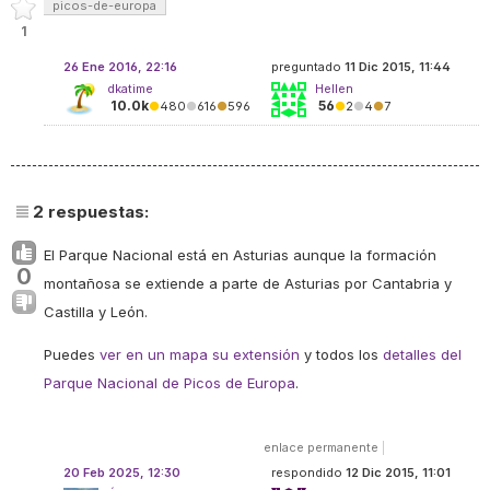
picos-de-europa
1
26 Ene 2016, 22:16
preguntado
11 Dic 2015, 11:44
dkatime
Hellen
10.0k
56
●
480
●
616
●
596
●
2
●
4
●
7
2
respuestas:
El Parque Nacional está en Asturias aunque la formación
0
montañosa se extiende a parte de Asturias por Cantabria y
Castilla y León.
Puedes
ver en un mapa su extensión
y todos los
detalles del
Parque Nacional de Picos de Europa
.
enlace permanente
|
20 Feb 2025, 12:30
respondido
12 Dic 2015, 11:01