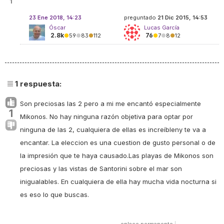
1
23 Ene 2018, 14:23
preguntado
21 Dic 2015, 14:53
Óscar
Lucas García
2.8k
76
●
59
●
83
●
112
●
7
●
8
●
12
1
respuesta:
Son preciosas las 2 pero a mi me encantó especialmente
1
Mikonos. No hay ninguna razón objetiva para optar por
ninguna de las 2, cualquiera de ellas es increíbleny te va a
encantar. La eleccion es una cuestion de gusto personal o de
la impresión que te haya causado.Las playas de Mikonos son
preciosas y las vistas de Santorini sobre el mar son
inigualables. En cualquiera de ella hay mucha vida nocturna si
es eso lo que buscas.