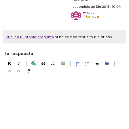
enlace permanente
|
respondido
26 Dic 2015, 10:04
ecorcu
15
●
1
●
2
●
5
Publica tu propia pregunta
si no se han resuelto tus dudas.
Tu respuesta