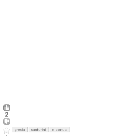
2
grecia
santorini
miconos