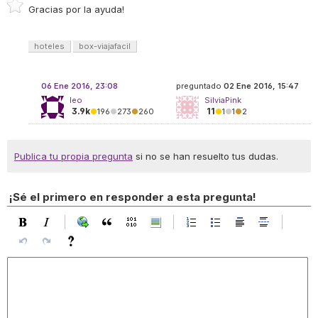
Gracias por la ayuda!
hoteles
box-viajafacil
06 Ene 2016, 23:08
preguntado
02 Ene 2016, 15:47
leo
SilviaPink
3.9k
11
●
196
●
273
●
260
●
1
●
1
●
2
Publica tu propia pregunta
si no se han resuelto tus dudas.
¡Sé el primero en responder a esta pregunta!