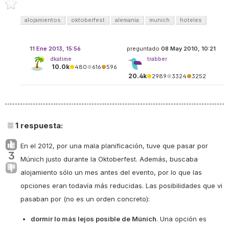
alojamientos
oktoberfest
alemania
munich
hoteles
11 Ene 2013, 15:56
preguntado
08 May 2010, 10:21
dkatime
trabber
10.0k
●
480
●
616
●
596
20.4k
●
2989
●
3324
●
3252
1
respuesta:
En el 2012, por una mala planificación, tuve que pasar por
3
Múnich justo durante la Oktoberfest. Además, buscaba
alojamiento sólo un mes antes del evento, por lo que las
opciones eran todavía más reducidas. Las posibilidades que vi
pasaban por (no es un orden concreto):
dormir lo más lejos posible de Múnich
. Una opción es