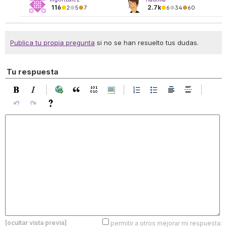
116
2.7k
●
2
●
5
●
7
●
6
●
34
●
60
Publica tu propia pregunta
si no se han resuelto tus dudas.
Tu respuesta
[ocultar vista previa]
permitir a otros mejorar mi respuesta: