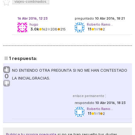
viajes-combinados
16 Abr 2016, 12:23
preguntado
10 Abr 2016, 18:21
hugo
Roberto Ramo...
3.0k
11
●
162
●
208
●
215
●
1
●
1
●
2
1
respuesta:
NO ENTIENDO OTRA PREGUNTA SI NO ME HAN CONTESTADO
0
LA INICIAL.GRACIAS.
enlace permanente
|
respondido
10 Abr 2016, 18:23
Roberto Ramo...
11
●
1
●
1
●
2
Publica tu propia pregunta
si no se han resuelto tus dudas.